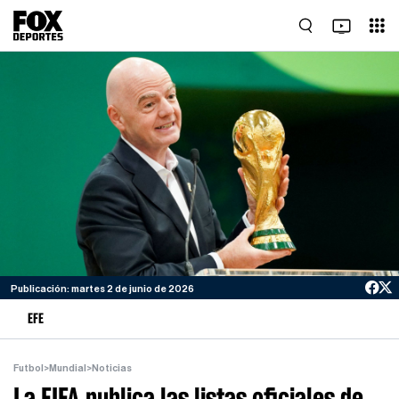
Publicación: martes 2 de junio de 2026
EFE
Futbol
>
Mundial
>
Noticias
La FIFA publica las listas oficiales de