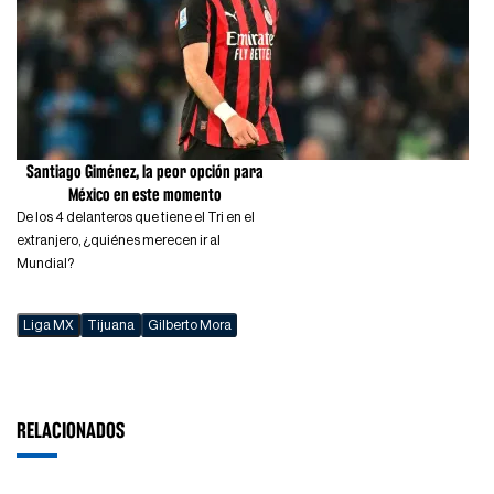
Santiago Giménez, la peor opción para
México en este momento
De los 4 delanteros que tiene el Tri en el
extranjero, ¿quiénes merecen ir al
Mundial?
Liga MX
Tijuana
Gilberto Mora
RELACIONADOS