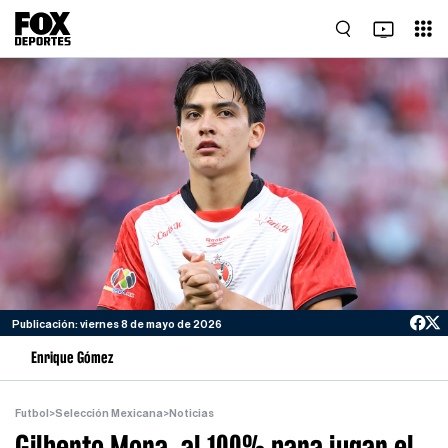
Publicación: viernes 8 de mayo de 2026
Enrique Gómez
Futbol
>
Selección Mexicana
>
Noticias
Gilberto Mora, al 100% para jugar el