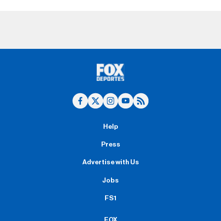
Help
Press
Advertise with Us
Jobs
FS1
FOX