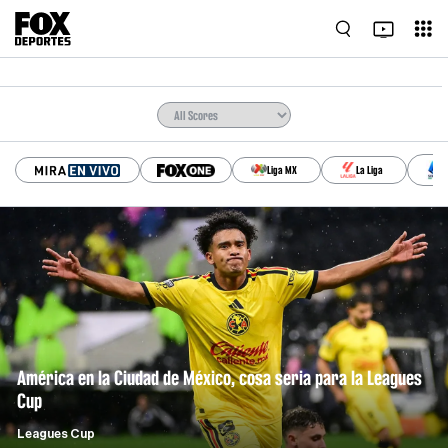
La Liga
Liga MX
S
América en la Ciudad de México, cosa seria para la Leagues
Cup
Leagues Cup