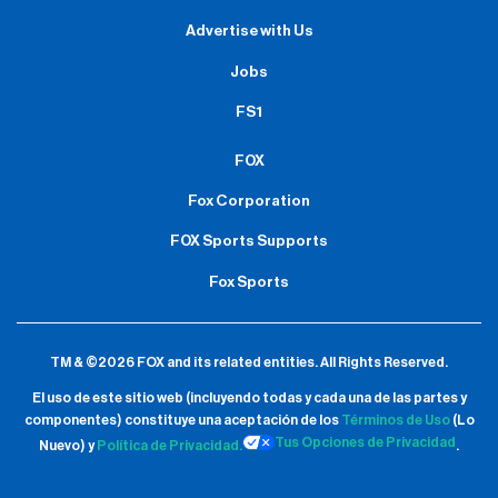
Advertise with Us
Jobs
FS1
FOX
Fox Corporation
FOX Sports Supports
Fox Sports
TM & ©2026 FOX and its related entities.
All Rights Reserved.
El uso de este sitio web (incluyendo todas y cada una de las partes y
componentes) constituye una aceptación de
los
Términos de Uso
(Lo
Tus Opciones de Privacidad
Nuevo) y
Política de Privacidad.
.