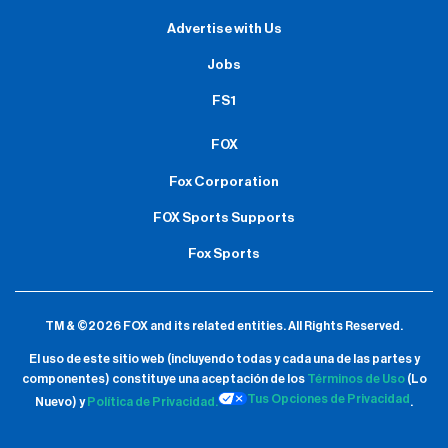
Advertise with Us
Jobs
FS1
FOX
Fox Corporation
FOX Sports Supports
Fox Sports
TM & ©2026 FOX and its related entities.
All Rights Reserved.
El uso de este sitio web (incluyendo todas y cada una de las partes y
componentes) constituye una aceptación de
los
Términos de Uso
(Lo
Tus Opciones de Privacidad
Nuevo) y
Política de Privacidad.
.