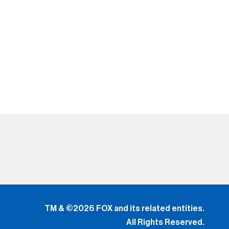
TM & ©2026 FOX and its related entities.
All Rights Reserved.
El uso de este sitio web (incluyendo todas y cada una
de
las partes y componentes) constituye una aceptación
de
los
Términos de Uso
(Lo Nuevo) y
Política de Privacidad.
Tus Opciones de Privacidad
.