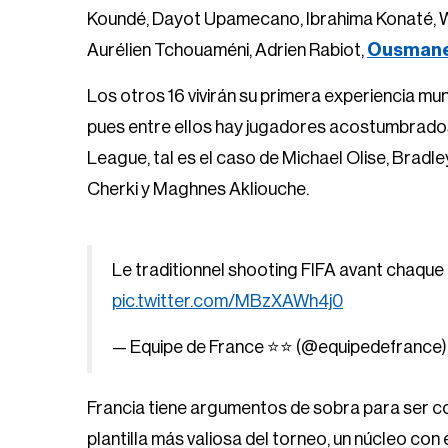
Koundé, Dayot Upamecano, Ibrahima Konaté, W
Aurélien Tchouaméni, Adrien Rabiot,
Ousmane
Los otros 16 vivirán su primera experiencia mun
pues entre ellos hay jugadores acostumbrado
League, tal es el caso de Michael Olise, Brad
Cherki y Maghnes Akliouche.
Le traditionnel shooting FIFA avant chaq
pic.twitter.com/MBzXAWh4j0
— Equipe de France ⭐⭐ (@equipedefrance
Francia tiene argumentos de sobra para ser co
plantilla más valiosa del torneo, un núcleo con