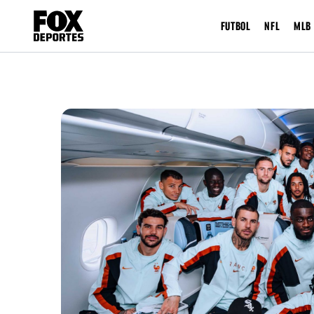
FUTBOL
NFL
MLB