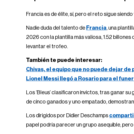
Francia es de élite, sí, pero el reto sigue siend
Nadie duda del talento de
Francia
, una planti
2026 con la plantilla más valiosa, 1.52 billones
levantar el trofeo.
También te puede interesar:
Chivas, el equipo que no puede dejar de
Lionel Messi llegó a Rosario para el fune
Los ‘Bleus’ clasificaron invictos, tras ganar su
de cinco ganados y uno empatado, demostrando
Los dirigidos por Didier Deschamps
compartir
papel podría parecer un grupo asequible, pero la