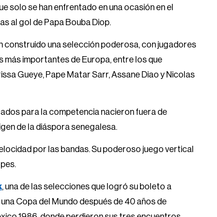
que solo se han enfrentado en una ocasión en el
as al gol de Papa Bouba Diop.
an construido una selección poderosa, con jugadores
gas más importantes de Europa, entre los que
ssa Gueye, Pape Matar Sarr, Assane Diao y Nicolas
cados para la competencia nacieron fuera de
rigen de la diáspora senegalesa.
velocidad por las bandas. Su poderoso juego vertical
lpes.
k
, una de las selecciones que logró su boleto a
 a una Copa del Mundo después de 40 años de
éxico 1986, donde perdieron sus tres encuentros.