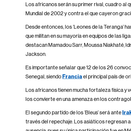
Los africanos serán su primer rival, cuadro al 
Mundial de 2002 y contra el que cayeron graci
Desde entonces, los ‘Leones de la Teranga’ h
que militan en su mayoría en equipos de las li
destacan Mamadou Sarr, Moussa Niakhaté, Idri
Jackson.
Es importante señalar que 12 de los 26 convo
Senegal, siendo
Francia
el principal país de o
Los africanos tienen mucha fortaleza física y 
los convierte en una amenaza en los contrago
El segundo partido de los ‘Bleus’ será ante
Ira
través del repechaje. Los asiáticos regresan
ausencia, pues su única participación fue en M