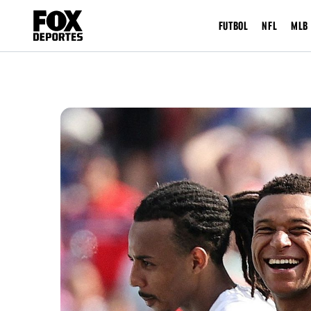
FUTBOL
NFL
MLB