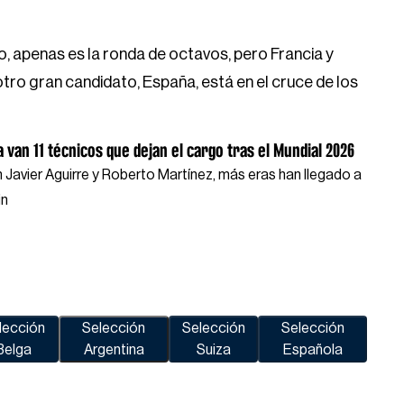
, apenas es la ronda de octavos, pero Francia y
 otro gran candidato, España, está en el cruce de los
a van 11 técnicos que dejan el cargo tras el Mundial 2026
 Javier Aguirre y Roberto Martínez, más eras han llegado a
in
lección
Selección
Selección
Selección
Belga
Argentina
Suiza
Española