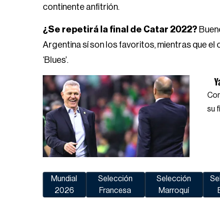
continente anfitrión.
¿Se repetirá la final de Catar 2022?
Bueno
Argentina sí son los favoritos, mientras que el
‘Blues’.
Y
Con
su f
Mundial
Selección
Selección
Se
2026
Francesa
Marroquí