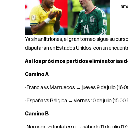
ame
Ya sin anfitriones, el gran torneo sigue su curso
disputarán en Estados Unidos, con un encuentr
Así los próximos partidos eliminatorias 
Camino A
· Francia vs Marruecos → jueves 9 de julio (16:
· España vs Bélgica → viernes 10 de julio (15:0
Camino B
· Noruega vs Inglaterra → sábado 11 de julio (1