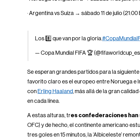
· Argentina vs Suiza → sábado 11 de julio (21:0
Los 8️⃣ que van por la gloria.
#CopaMundial
— Copa Mundial FIFA 🏆 (@fifaworldcup_es
Se esperan grandes partidos para la siguiente 
favorito claro es el europeo entre Noruega e I
con
Erling Haaland
, más allá de la gran calida
en cada línea.
A estas alturas, tr
es confederaciones han 
OFC) y de hecho, el continente americano estuv
tres goles en 15 minutos, la ‘Albiceleste’ rem