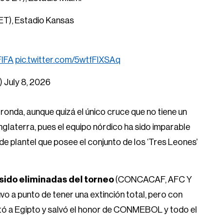
0 ET), Estadio Kansas
FIFA
pic.twitter.com/5wtfFIXSAq
)
July 8, 2026
ronda, aunque quizá el único cruce que no tiene un
nglaterra, pues el equipo nórdico ha sido imparable
d de plantel que posee el conjunto de los ‘Tres Leones’
sido eliminadas del torneo
(CONCACAF, AFC Y
o a punto de tener una extinción total, pero con
ontó a Egipto y salvó el honor de CONMEBOL y todo el