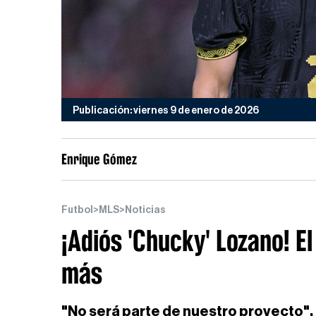
Publicación: viernes 9 de enero de 2026
Enrique Gómez
Futbol
>
MLS
>
Noticias
¡Adiós 'Chucky' Lozano! El
más
"No será parte de nuestro proyecto", 