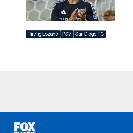
Hirving Lozano
PSV
San Diego FC