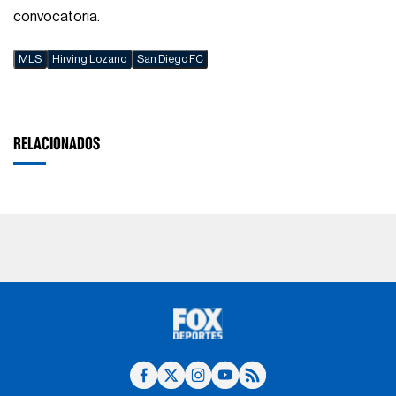
convocatoria.
MLS
Hirving Lozano
San Diego FC
RELACIONADOS