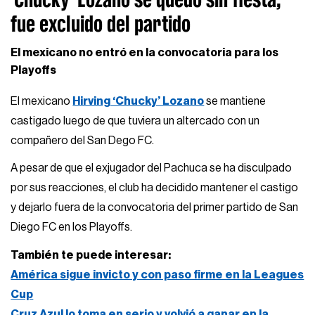
fue excluido del partido
El mexicano no entró en la convocatoria para los
Playoffs
El mexicano
Hirving ‘Chucky’ Lozano
se mantiene
castigado luego de que tuviera un altercado con un
compañero del San Dego FC.
A pesar de que el exjugador del Pachuca se ha disculpado
por sus reacciones, el club ha decidido mantener el castigo
y dejarlo fuera de la convocatoria del primer partido de San
Diego FC en los Playoffs.
También te puede interesar:
América sigue invicto y con paso firme en la Leagues
Cup
Cruz Azul lo toma en serio y volvió a ganar en la