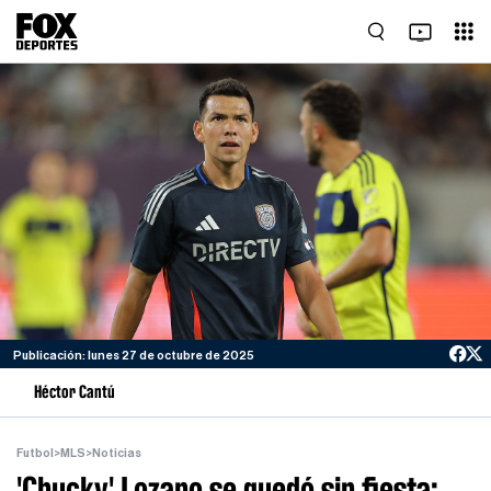
Publicación: lunes 27 de octubre de 2025
Héctor Cantú
Futbol
>
MLS
>
Noticias
'Chucky' Lozano se quedó sin fiesta;