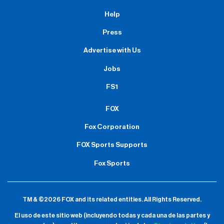
Help
Press
Advertise with Us
Jobs
FS1
FOX
Fox Corporation
FOX Sports Supports
Fox Sports
TM & ©2026 FOX and its related entities.
All Rights Reserved.
El uso de este sitio web (incluyendo todas y cada una de las partes y