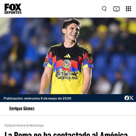
Publicación: miércoles 6 de mayo de 2026
Enrique Gómez
Futbol
>
Serie A
>
Noticias
La Roma no ha contactado al América