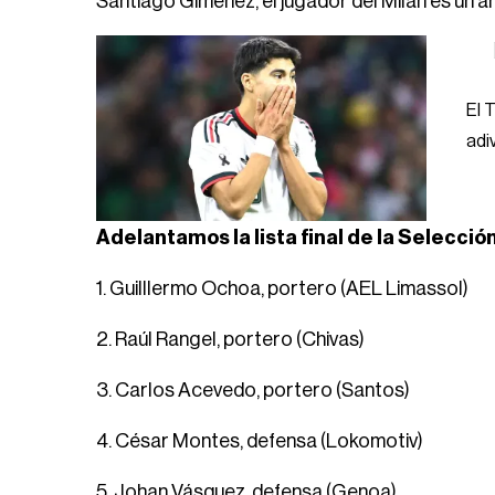
Santiago Giménez, el jugador del Milan es un a
El 
adiv
Adelantamos la lista final de la Selecci
1. Guilllermo Ochoa, portero (AEL Limassol)
2. Raúl Rangel, portero (Chivas)
3. Carlos Acevedo, portero (Santos)
4. César Montes, defensa (Lokomotiv)
5. Johan Vásquez, defensa (Genoa)