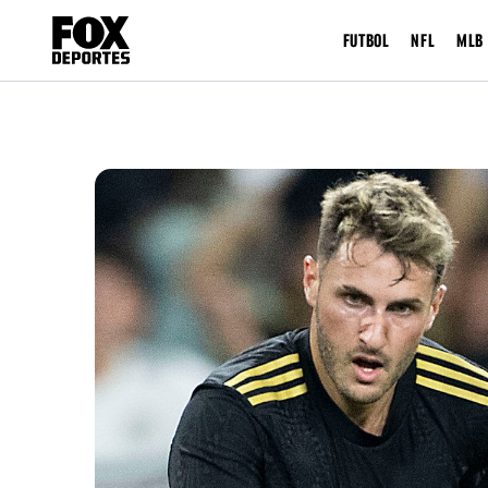
FUTBOL
NFL
MLB