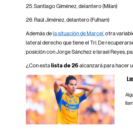
25. Santiago Giménez, delantero (Milan)
26. Raúl Jiménez, delantero (Fulham)
Además de
la situación de Marcel
, otra variab
lateral derecho que tiene el Tri. De recuperarse
posición con Jorge Sánchez e Israel Reyes, p
¿Con esta
lista de 26
alcanzará para hacer u
La
Alg
lla