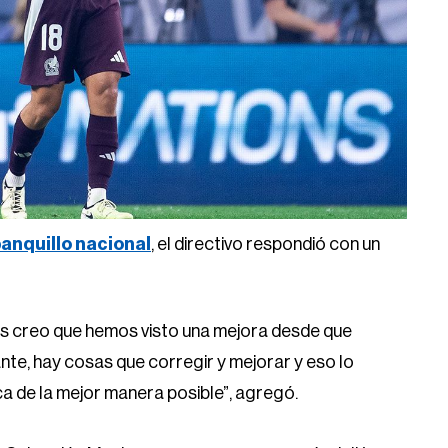
anquillo nacional
, el directivo respondió con un
s creo que hemos visto una mejora desde que
ante, hay cosas que corregir y mejorar y eso lo
a de la mejor manera posible”, agregó.
la Selección Mexicana regresaron a su país. Julián
orge Sánchez, Gerardo Arteaga, Julián Araujo, Erick
o sin dar declaraciones a la prensa sobre lo