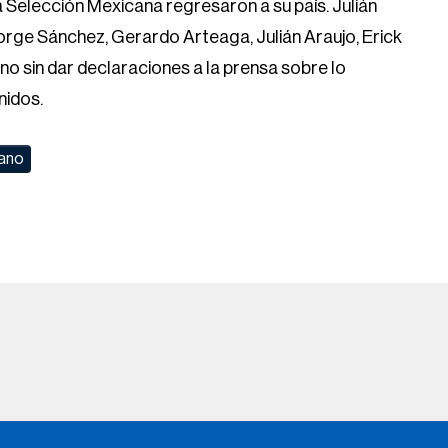
nidos.
ano
Help
FOX
Press
Fox Corporation