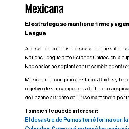
League
A pesar del doloroso descalabro que sufrió la
Nations League ante Estados Unidos, en la cúp
Nacionales no se plantean un cambio de entre
México no le compitió a Estados Unidos y termi
objetivo de ser campeones del torneo auspici
de Lozano al frente del Tri se mantendrá, por
También te puede interesar:
El desastre de Pumas tomó forma con la 
Columbus Crew casi enterró las aspirac
“Como mexicanos estamos todos decepciona
mejorar y trabajar cosas de aquí a la Copa 