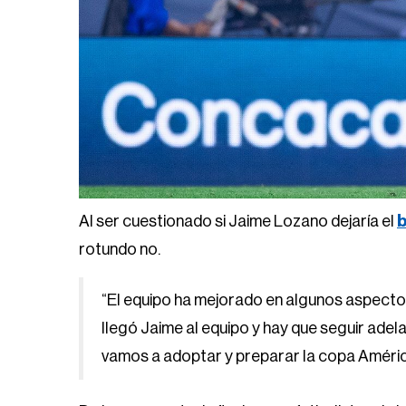
Al ser cuestionado si Jaime Lozano dejaría el
b
rotundo no.
“El equipo ha mejorado en algunos aspecto
llegó Jaime al equipo y hay que seguir adel
vamos a adoptar y preparar la copa Améric
De la convocatoria final, nueve futbolistas de 
Quiñones, Henry Martin, Luis Ángel Malagón, J
Sánchez y
Uriel Antuna
pisaron suelo mexican