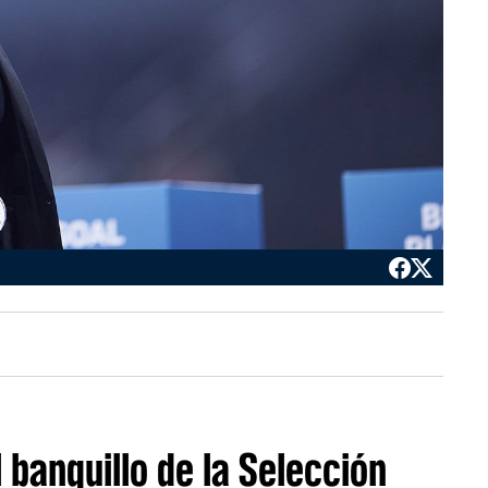
 banquillo de la Selección
te a pesar de la derrota en Nations