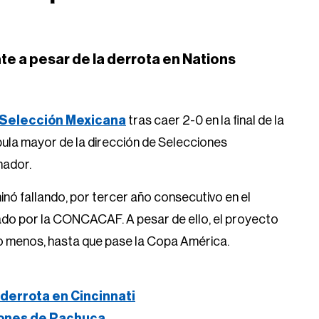
Selección Mexicana
tras caer 2-0 en la final de la
ula mayor de la dirección de Selecciones
nador.
nó fallando, por tercer año consecutivo en el
ado por la CONCACAF. A pesar de ello, el proyecto
 lo menos, hasta que pase la Copa América.
derrota en Cincinnati
iones de Pachuca
dos ante la actuación del día de ayer hay que
América, detalló Ivar Sisniega, presidente