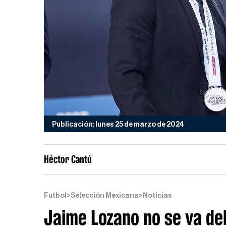
Publicación: lunes 25 de marzo de 2024
Héctor Cantú
Futbol
>
Selección Mexicana
>
Noticias
Jaime Lozano no se va del
Mexicana
El estratega se mantiene firme y vigen