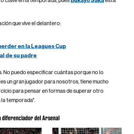
to clave en la temporada, pues
Bukayo Saka
está
ción que vive el delantero:
 perder en la Leagues Cup
ral de su padre
. No puedo especificar cuántas porque no lo
es un gran jugador para nosotros, tiene mucho
ercicio para pensar en formas de superar otro
 la temporada".
n diferenciador del Arsenal