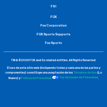
FS1
FOX
Fox Corporation
FOX Sports Supports
Fox Sports
TM & ©2026 FOX and its related entities.
All Rights Reserved.
El uso de este sitio web (incluyendo todas y cada una de las partes y
componentes) constituye una aceptación de
los
Términos de Uso
(Lo
Tus Opciones de Privacidad
Nuevo) y
Política de Privacidad.
.