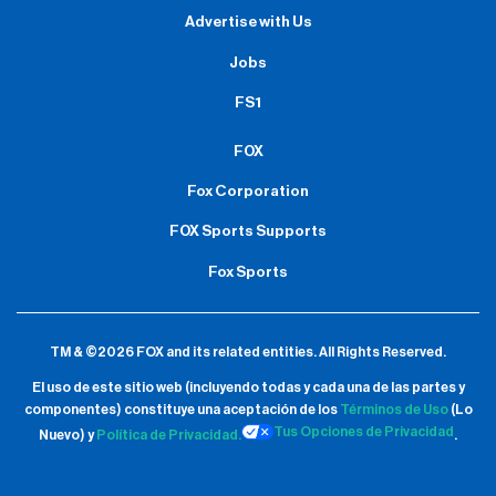
Advertise with Us
Jobs
FS1
FOX
Fox Corporation
FOX Sports Supports
Fox Sports
TM & ©2026 FOX and its related entities.
All Rights Reserved.
El uso de este sitio web (incluyendo todas y cada una de las partes y
componentes) constituye una aceptación de
los
Términos de Uso
(Lo
Tus Opciones de Privacidad
Nuevo) y
Política de Privacidad.
.