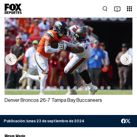
Previous
Next
Denver Broncos 26-7 Tampa Bay Buccaneers
Publicación:
lunes 23 de septiembre de 2024
Hiram Marín