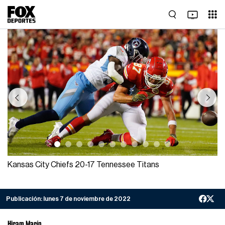
Previous
Next
Kansas City Chiefs 20-17 Tennessee Titans
Publicación:
lunes 7 de noviembre de 2022
Hiram Marín