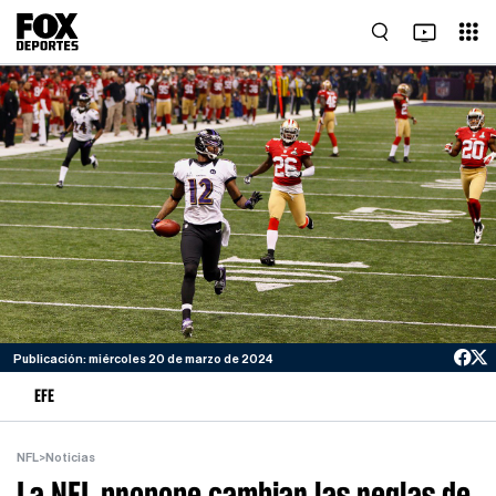
Publicación: miércoles 20 de marzo de 2024
EFE
NFL
>
Noticias
La NFL propone cambiar las reglas de