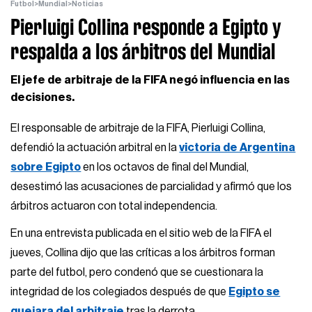
Futbol
>
Mundial
>
Noticias
Pierluigi Collina responde a Egipto y
respalda a los árbitros del Mundial
El jefe de arbitraje de la FIFA negó influencia en las
decisiones.
El responsable de arbitraje de la FIFA, Pierluigi Collina,
defendió la actuación arbitral en la
victoria de Argentina
sobre Egipto
en los octavos de final del Mundial,
desestimó las acusaciones de parcialidad y afirmó que los
árbitros actuaron con total independencia.
En una entrevista publicada en el sitio web de la FIFA el
jueves, Collina dijo que las críticas a los árbitros forman
parte del futbol, pero condenó que se cuestionara la
integridad de los colegiados después de que
Egipto se
quejara del arbitraje
tras la derrota.