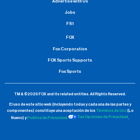
Advertise with Us
Jobs
FS1
FOX
Fox Corporation
FOX Sports Supports
Fox Sports
TM & ©2026 FOX and its related entities.
All Rights Reserved.
El uso de este sitio web (incluyendo todas y cada una de las partes y
componentes) constituye una aceptación de
los
Términos de Uso
(Lo
Tus Opciones de Privacidad
Nuevo) y
Política de Privacidad.
.