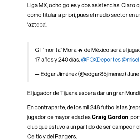
Liga MX, ocho goles y dos asistencias. Claro q
como titular a priori, pues el medio sector en
'azteca'.
Gil “morita” Mora 🔥 de México será el jug
17 años y 240 días.
@FOXDeportes
@misel
— Edgar Jiménez (@edgar85jimenez)
June
El jugador de Tijuana espera dar un gran Mundi
En contraparte, de los mil 248 futbolistas (repa
jugador de mayor edad es
Craig Gordon
, po
club que estuvo a un partido de ser campeón de
Celtic y del Rangers.