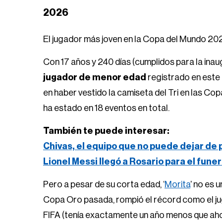
2026
El jugador más joven en la Copa del Mundo 20
Con 17 años y 240 días (cumplidos para la inaugu
jugador de menor edad
registrado en este 
en haber vestido la camiseta del Tri en las C
ha estado en 18 eventos en total.
También te puede interesar:
Chivas, el equipo que no puede dejar de
Lionel Messi llegó a Rosario para el fune
Pero a pesar de su corta edad, ‘
Morita
’ no es 
Copa Oro pasada, rompió el récord como el jug
FIFA (tenía exactamente un año menos que aho