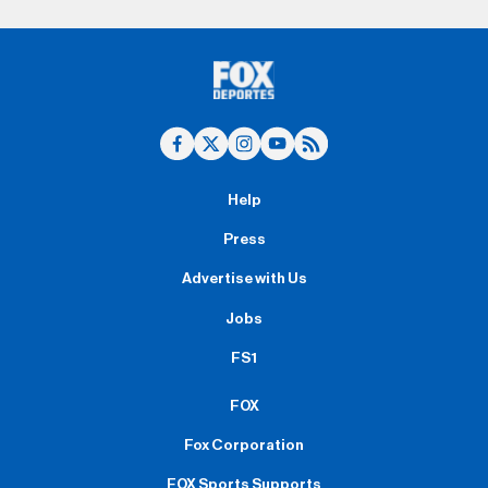
Help
Press
Advertise with Us
Jobs
FS1
FOX
Fox Corporation
FOX Sports Supports