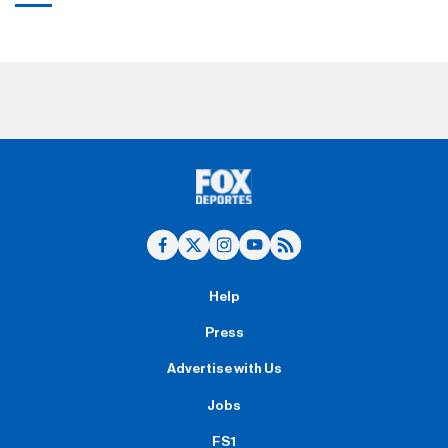
Help
Press
Advertise with Us
Jobs
FS1