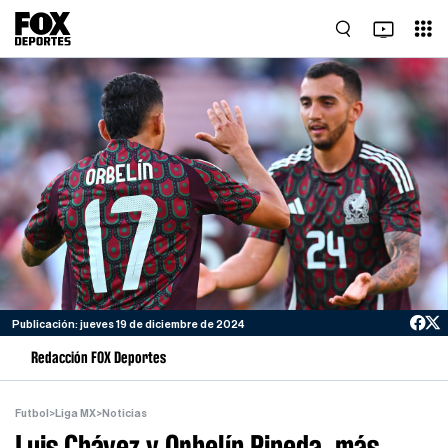
Publicación: jueves 19 de diciembre de 2024
Redacción FOX Deportes
Futbol
>
Liga MX
>
Noticias
Luis Chávez y Orbelín Pineda, más