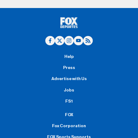
Help
Press
Advertise with Us
Jobs
FS1
FOX
Fox Corporation
FOX Sports Supports