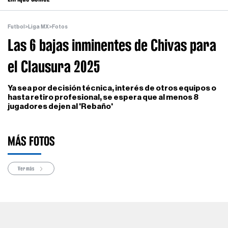
Futbol
>
Liga MX
>
Fotos
Las 6 bajas inminentes de Chivas para
el Clausura 2025
Ya sea por decisión técnica, interés de otros equipos o
hasta retiro profesional, se espera que al menos 8
jugadores dejen al 'Rebaño'
MÁS FOTOS
Ver más