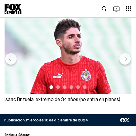
Previous
Next
Isaac Brizuela, extremo de 34 años (no entra en planes)
Publicación:
miércoles 18 de diciembre de 2024
Enrique Gómez