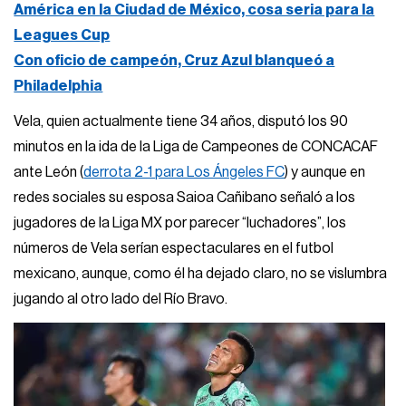
América en la Ciudad de México, cosa seria para la
Leagues Cup
Con oficio de campeón, Cruz Azul blanqueó a
Philadelphia
Vela, quien actualmente tiene 34 años, disputó los 90
minutos en la ida de la Liga de Campeones de CONCACAF
ante León (
derrota 2-1 para Los Ángeles FC
) y aunque en
redes sociales su esposa Saioa Cañibano señaló a los
jugadores de la Liga MX por parecer “luchadores”, los
números de Vela serían espectaculares en el futbol
mexicano, aunque, como él ha dejado claro, no se vislumbra
jugando al otro lado del Río Bravo.