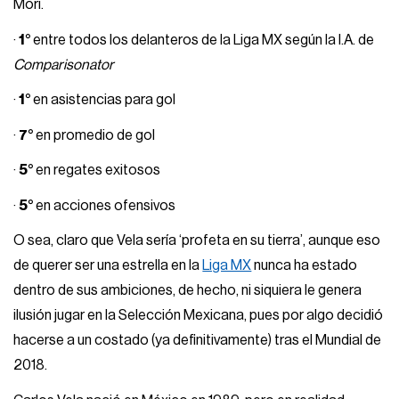
Mori.
·
1°
entre todos los delanteros de la Liga MX según la I.A. de
Comparisonator
·
1°
en asistencias para gol
·
7°
en promedio de gol
·
5°
en regates exitosos
·
5°
en acciones ofensivos
O sea, claro que Vela sería ‘profeta en su tierra’, aunque eso
de querer ser una estrella en la
Liga MX
nunca ha estado
dentro de sus ambiciones, de hecho, ni siquiera le genera
ilusión jugar en la Selección Mexicana, pues por algo decidió
hacerse a un costado (ya definitivamente) tras el Mundial de
2018.