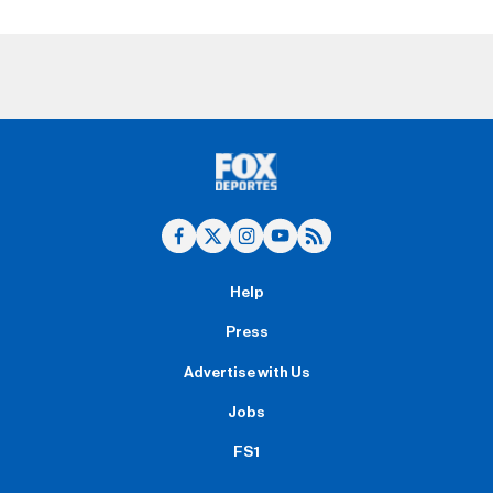
Help
Press
Advertise with Us
Jobs
FS1