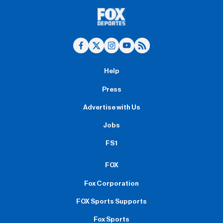
Help
Press
Advertise with Us
Jobs
FS1
FOX
Fox Corporation
FOX Sports Supports
Fox Sports