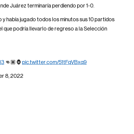
onde Juárez terminaría perdiendo por 1-0.
 y había jugado todos los minutos sus 10 partidos
el que podría llevarlo de regreso a la Selección
13
👊🏽🦍
pic.twitter.com/51tFqVBxq9
r 8, 2022