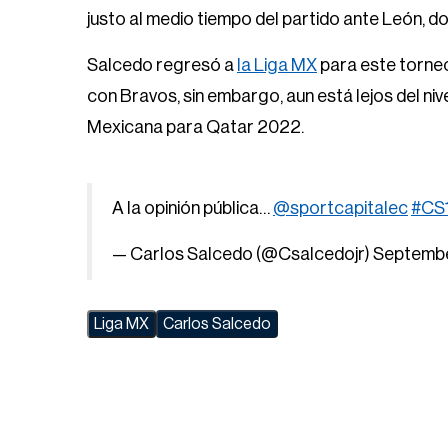
justo al medio tiempo del partido ante León, d
Salcedo regresó a
la Liga MX
para este torneo
con Bravos, sin embargo, aun está lejos del niv
Mexicana para Qatar 2022.
A la opinión pública…
@sportcapitalec
#CS
— Carlos Salcedo (@Csalcedojr)
Septembe
Liga MX
Carlos Salcedo