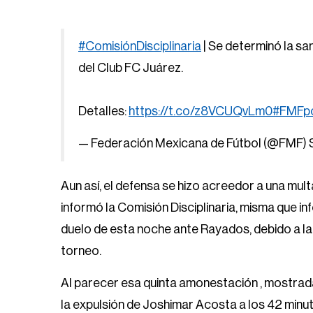
#ComisiónDisciplinaria
| Se determinó la s
del Club FC Juárez.
Detalles:
https://t.co/z8VCUQvLm0
#FMFpo
— Federación Mexicana de Fútbol (@FMF)
Aun así, el defensa se hizo acreedor a una mul
informó la Comisión Disciplinaria, misma que i
duelo de esta noche ante Rayados, debido a la 
torneo.
Al parecer esa quinta amonestación , mostrad
la expulsión de Joshimar Acosta a los 42 minuto