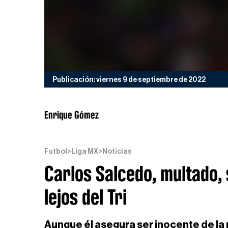
Publicación: viernes 9 de septiembre de 2022
Enrique Gómez
Futbol
>
Liga MX
>
Noticias
Carlos Salcedo, multado,
lejos del Tri
Aunque él asegura ser inocente de la 