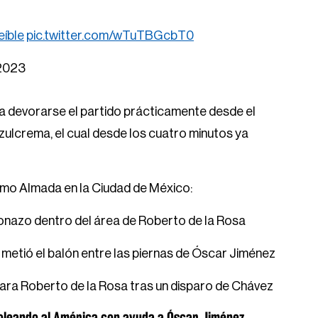
eíble
pic.twitter.com/wTuTBGcbT0
 2023
 a devorarse el partido prácticamente desde el
 azulcrema, el cual desde los cuatro minutos ya
lermo Almada en la Ciudad de México:
conazo dentro del área de Roberto de la Rosa
etió el balón entre las piernas de Óscar Jiménez
para Roberto de la Rosa tras un disparo de Chávez
oleando al América con ayuda a Óscar Jiménez