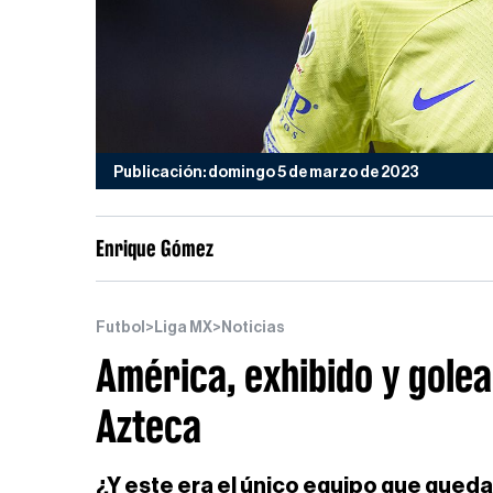
Publicación: domingo 5 de marzo de 2023
Enrique Gómez
Futbol
>
Liga MX
>
Noticias
América, exhibido y gole
Azteca
¿Y este era el único equipo que queda