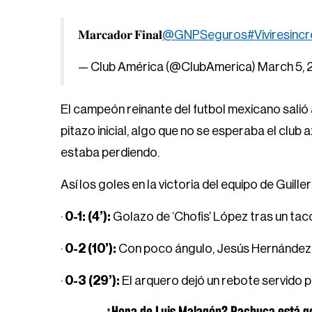
𝐌𝐚𝐫𝐜𝐚𝐝𝐨𝐫 𝐅𝐢𝐧𝐚𝐥
@GNPSeguros
#Viviresincr
— Club América (@ClubAmerica)
March 5,
El campeón reinante del futbol mexicano salió
pitazo inicial, algo que no se esperaba el club
estaba perdiendo.
Así los goles en la victoria del equipo de Guil
·
0-1: (4’):
Golazo de ‘Chofis’ López tras un ta
·
0-2 (10’):
Con poco ángulo, Jesús Hernández m
·
0-3 (29’):
El arquero dejó un rebote servido 
¿Hora de Luis Malagón? Pachuca está g