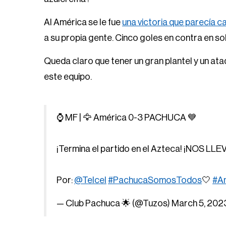
Al América se le fue
una victoria que parecía c
a su propia gente. Cinco goles en contra en sol
Queda claro que tener un gran plantel y un at
este equipo.
⌚️ MF | 🦅 América 0-3 PACHUCA 💙
¡Termina el partido en el Azteca! ¡NOS
Por:
@Telcel
#PachucaSomosTodos
🤍
#A
— Club Pachuca 🌟 (@Tuzos)
March 5, 202