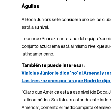
Águilas
A Boca Juniors se le considera uno de los clu
está a su nivel.
Leonardo Suárez, canterano del equipo ‘xeneize
conjunto azulcrema está al mismo nivel que su
latinoamericano.
También te puede interesar:
Vinícius Júnior le dice 'no' al Arsenal y 
Las tres razones por las que Rodri le dijo
“Claro que América está a ese nivel (de Boca J
Latinoamérica. Se disfruta estar de este lado, 
América”, comentó el mediocampista ofensivo, 