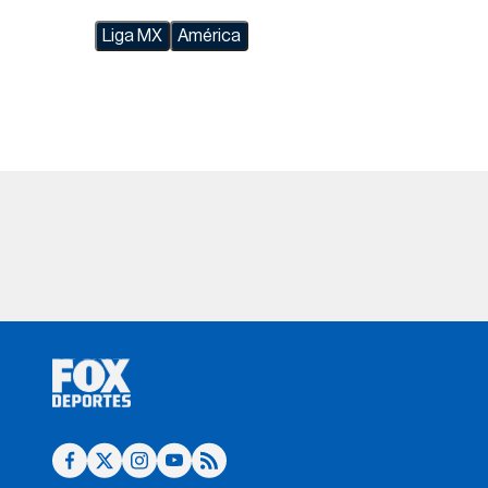
Liga MX
América