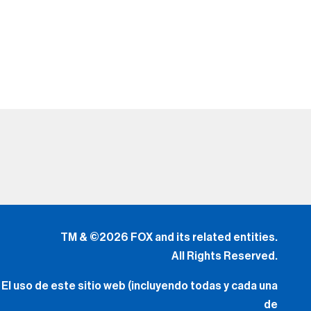
TM & ©2026 FOX and its related entities.
All Rights Reserved.
El uso de este sitio web (incluyendo todas y cada una
de
las partes y componentes) constituye una aceptación
de
los
Términos de Uso
(Lo Nuevo) y
Política de Privacidad.