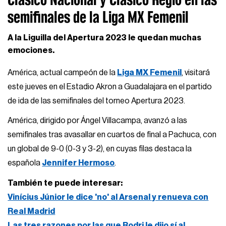
semifinales de la Liga MX Femenil
A la Liguilla del Apertura 2023 le quedan muchas
emociones.
América, actual campeón de la
Liga MX Femenil
, visitará
este jueves en el Estadio Akron a Guadalajara en el partido
de ida de las semifinales del torneo Apertura 2023.
América, dirigido por Ángel Villacampa, avanzó a las
semifinales tras avasallar en cuartos de final a Pachuca, con
un global de 9-0 (0-3 y 3-2), en cuyas filas destaca la
española
Jennifer Hermoso
.
También te puede interesar:
Vinícius Júnior le dice 'no' al Arsenal y renueva con
Real Madrid
Las tres razones por las que Rodri le dijo sí al