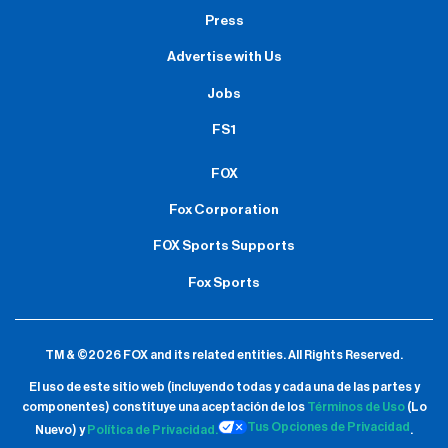
Press
Advertise with Us
Jobs
FS1
FOX
Fox Corporation
FOX Sports Supports
Fox Sports
TM & ©2026 FOX and its related entities.
All Rights Reserved.
El uso de este sitio web (incluyendo todas y cada una de las partes y
componentes) constituye una aceptación de
los
Términos de Uso
(Lo
Tus Opciones de Privacidad
Nuevo) y
Política de Privacidad.
.