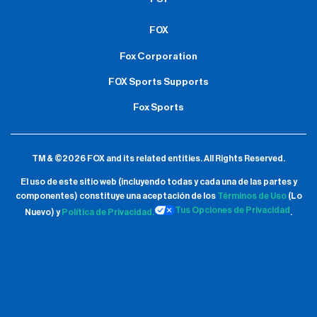
FOX
Fox Corporation
FOX Sports Supports
Fox Sports
TM & ©2026 FOX and its related entities.
All Rights Reserved.
El uso de este sitio web (incluyendo todas y cada una de las partes y
componentes) constituye una aceptación de
los
Términos de Uso
(Lo
Tus Opciones de Privacidad
Nuevo) y
Política de Privacidad.
.