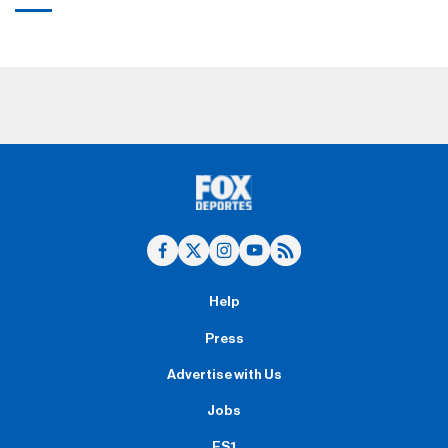
Help
Press
Advertise with Us
Jobs
FS1