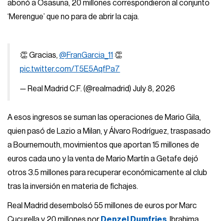
abonó a Osasuna, 20 millones correspondieron al conjunto
‘Merengue’ que no para de abrir la caja.
👏 Gracias,
@FranGarcia_11
👏
pic.twitter.com/T5E5AqfPa7
— Real Madrid C.F. (@realmadrid)
July 8, 2026
A esos ingresos se suman las operaciones de Mario Gila,
quien pasó de Lazio a Milan, y Álvaro Rodríguez, traspasado
a Bournemouth, movimientos que aportan 15 millones de
euros cada uno y la venta de Mario Martín a Getafe dejó
otros 3.5 millones para recuperar económicamente al club
tras la inversión en materia de fichajes.
Real Madrid desembolsó 55 millones de euros por Marc
Cucurella y 20 millones por
Denzel Dumfries
. Ibrahima