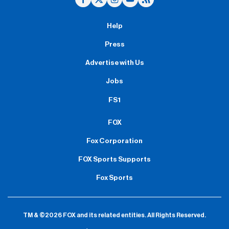
Help
Press
Advertise with Us
Jobs
FS1
FOX
Fox Corporation
FOX Sports Supports
Fox Sports
TM & ©2026 FOX and its related entities.
All Rights Reserved.