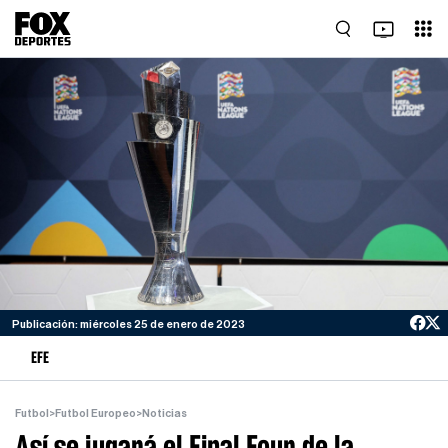
Publicación: miércoles 25 de enero de 2023
EFE
Futbol
>
Futbol Europeo
>
Noticias
Así se jugará el Final Four de la