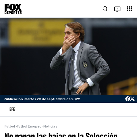
Publicación: martes 20 de septiembre de 2022
EFE
Futbol
>
Futbol Europeo
>
Noticias
No paran las bajas en la Selección