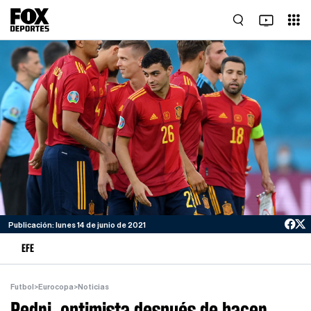
Publicación: lunes 14 de junio de 2021
EFE
Futbol
>
Eurocopa
>
Noticias
Pedri, optimista después de hacer