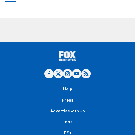
Help
Press
Advertise with Us
Jobs
FS1