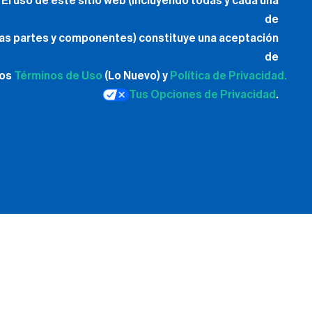
El uso de este sitio web (incluyendo todas y cada una
de
las partes y componentes) constituye una aceptación
de
los
Términos de Uso
(Lo Nuevo) y
Política de Privacidad.
Tus Opciones de Privacidad
.