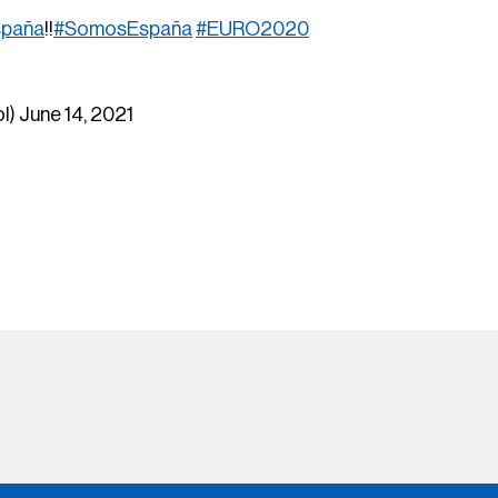
paña
!!
#SomosEspaña
#EURO2020
ol)
June 14, 2021
Help
FOX
Press
Fox Corporation