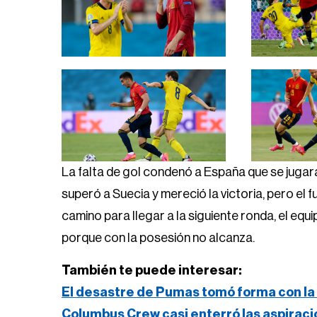
La falta de gol condenó a España que se jugará
superó a Suecia y mereció la victoria, pero el 
camino para llegar a la siguiente ronda, el equ
porque con la posesión no alcanza.
También te puede interesar:
El desastre de Pumas tomó forma con la 
Columbus Crew casi enterró las aspirac