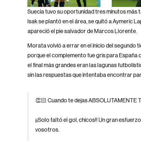
Suecia tuvo su oportunidad tres minutos más t
Isak se plantó en el área, se quitó a Aymeric L
apareció el pie salvador de Marcos Llorente.
Morata volvió a errar en el inicio del segundo 
porque el complemento fue gris para España q
el final más grandes eran las lagunas futbolís
sin las respuestas que intentaba encontrar pa
👏🏻 Cuando te dejas ABSOLUTAMENTE TOD
¡¡Solo faltó el gol, chicos!! Un gran esf
vosotros.