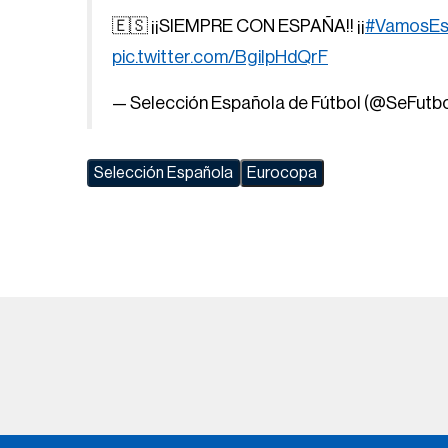
🇪🇸 ¡¡SIEMPRE CON ESPAÑA!! ¡¡
#VamosEs
pic.twitter.com/BgilpHdQrF
— Selección Española de Fútbol (@SeFutb
Selección Española
Eurocopa