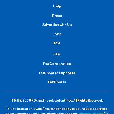
Help
Press
Advertise with Us
Jobs
FS1
FOX
Fox Corporation
FOX Sports Supports
Fox Sports
TM & ©2026 FOX and its related entities.
All Rights Reserved.
El uso de este sitio web (incluyendo todas y cada una de las partes y
componentes) constituye una aceptación de
los
Términos de Uso
(Lo