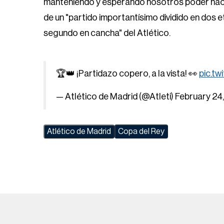
manteniendo y esperando nosotros poder hace
de un "partido importantísimo dividido en dos e
segundo en cancha" del Atlético.
🏆👑 ¡Partidazo copero, a la vista! 👀
pic.t
— Atlético de Madrid (@Atleti)
February 24
Atlético de Madrid
Copa del Rey