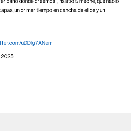
r daño donde creemos", insistió Simeone, que habló
tapas, un primer tiempo en cancha de ellos y un
witter.com/uDDIg7ANem
, 2025