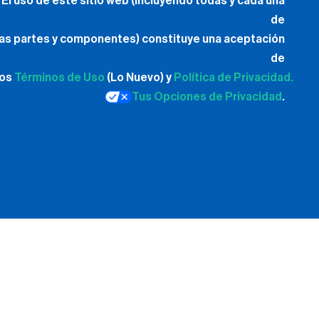
El uso de este sitio web (incluyendo todas y cada una
de
las partes y componentes) constituye una aceptación
de
los
Términos de Uso
(Lo Nuevo) y
Política de Privacidad.
Tus Opciones de Privacidad
.