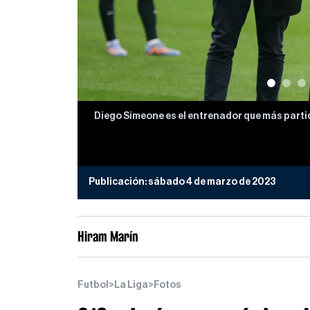
Diego Simeone es el entrenador que más partid
Publicación:
sábado 4 de marzo de 2023
Hiram Marín
Futbol
>
La Liga
>
Fotos