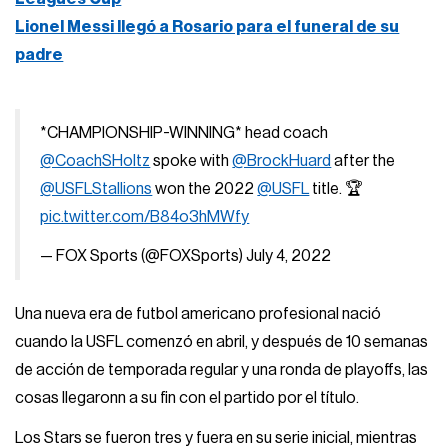
Lionel Messi llegó a Rosario para el funeral de su
padre
*CHAMPIONSHIP-WINNING* head coach
@CoachSHoltz
spoke with
@BrockHuard
after the
@USFLStallions
won the 2022
@USFL
title. 🏆
pic.twitter.com/B84o3hMWfy
— FOX Sports (@FOXSports)
July 4, 2022
Una nueva era de futbol americano profesional nació
cuando la USFL comenzó en abril, y después de 10 semanas
de acción de temporada regular y una ronda de playoffs, las
cosas llegaronn a su fin con el partido por el título.
Los Stars se fueron tres y fuera en su serie inicial, mientras