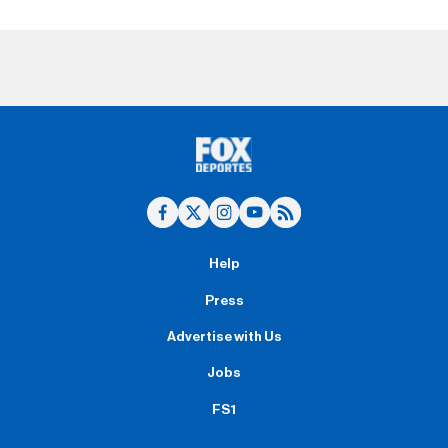
Help
Press
Advertise with Us
Jobs
FS1