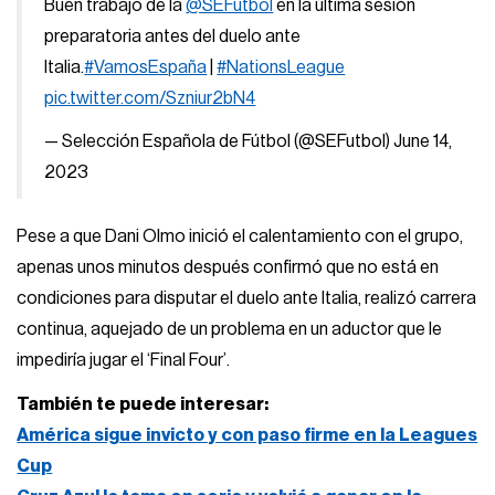
Buen trabajo de la
@SEFutbol
en la última sesión
preparatoria antes del duelo ante
Italia.
#VamosEspaña
|
#NationsLeague
pic.twitter.com/Szniur2bN4
— Selección Española de Fútbol (@SEFutbol)
June 14,
2023
Pese a que Dani Olmo inició el calentamiento con el grupo,
apenas unos minutos después confirmó que no está en
condiciones para disputar el duelo ante Italia, realizó carrera
continua, aquejado de un problema en un aductor que le
impediría jugar el ‘Final Four’.
También te puede interesar:
América sigue invicto y con paso firme en la Leagues
Cup