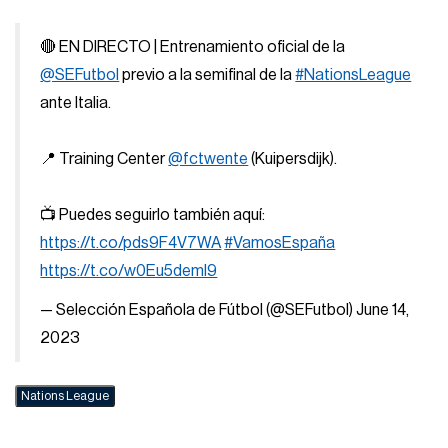
🔴 EN DIRECTO | Entrenamiento oficial de la
@SEFutbol
previo a la semifinal de la
#NationsLeague
ante Italia.
📍 Training Center
@fctwente
(Kuipersdijk).
📺 Puedes seguirlo también aquí:
https://t.co/pds9F4V7WA
#VamosEspaña
https://t.co/w0Eu5demI9
— Selección Española de Fútbol (@SEFutbol)
June 14,
2023
Nations League