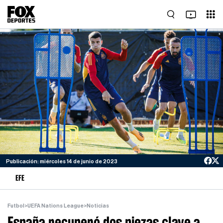
Publicación: miércoles 14 de junio de 2023
EFE
Futbol
>
UEFA Nations League
>
Noticias
España recuperó dos piezas clave a