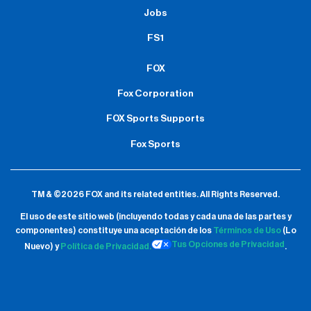
Jobs
FS1
FOX
Fox Corporation
FOX Sports Supports
Fox Sports
TM & ©2026 FOX and its related entities.
All Rights Reserved.
El uso de este sitio web (incluyendo todas y cada una de las partes y
componentes) constituye una aceptación de
los
Términos de Uso
(Lo
Tus Opciones de Privacidad
Nuevo) y
Política de Privacidad.
.