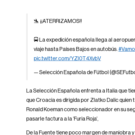
🛬 ¡¡ATERRIZAMOS!!
🚍 La expedición española llega al aeropu
viaje hasta Países Bajos en autobús.
#Vamo
pic.twitter.com/YZI0T4XvbV
— Selección Española de Fútbol (@SEFutb
La Selección Española enfrenta a Italia que ti
que Croacia es dirigida por Zlatko Dalic quien
Ronald Koeman como seleccionador en su segun
pasarle factura a la ‘Furia Roja’,
De la Fuente tiene poco margen de maniobra y 