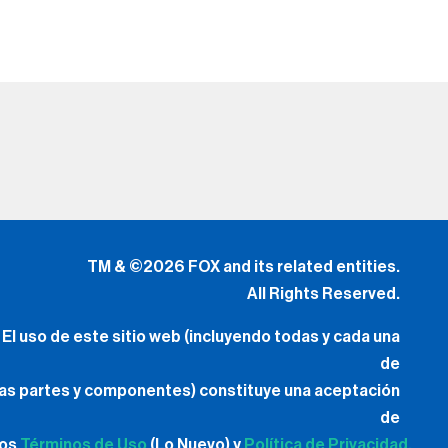
TM & ©2026 FOX and its related entities.
All Rights Reserved.
El uso de este sitio web (incluyendo todas y cada una
de
las partes y componentes) constituye una aceptación
de
los
Términos de Uso
(Lo Nuevo) y
Política de Privacidad.