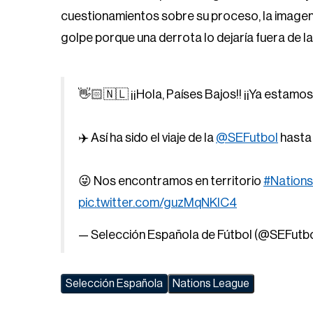
cuestionamientos sobre su proceso, la imagen
golpe porque una derrota lo dejaría fuera de la 
👋🏻🇳🇱 ¡¡Hola, Países Bajos!! ¡¡Ya estamos 
✈️ Así ha sido el viaje de la
@SEFutbol
hasta 
😜 Nos encontramos en territorio
#Nation
pic.twitter.com/guzMqNKIC4
— Selección Española de Fútbol (@SEFutb
Selección Española
Nations League