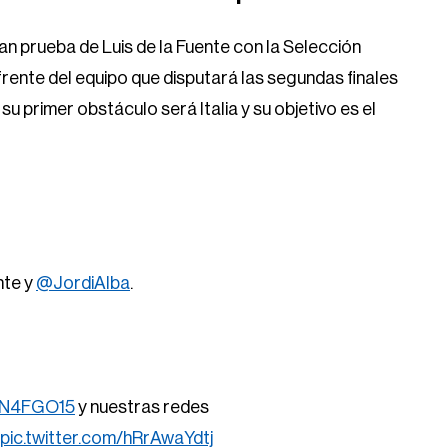
an prueba de Luis de la Fuente con la Selección
frente del equipo que disputará las segundas finales
u primer obstáculo será Italia y su objetivo es el
nte y
@JordiAlba
.
ZyN4FGO15
y nuestras redes
pic.twitter.com/hRrAwaYdtj