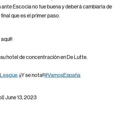
 ante Escocia no fue buena y deberá cambiarla de
final que es el primer paso.
aquí!!
su hotel de concentración en De Lutte.
sLeague
. ¡¡Y se nota!!
#VamosEspaña
ol)
June 13, 2023