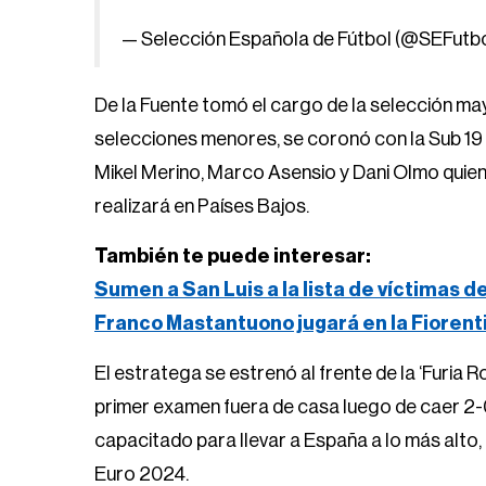
— Selección Española de Fútbol (@SEFutb
De la Fuente tomó el cargo de la selección 
selecciones menores, se coronó con la Sub 19 
Mikel Merino, Marco Asensio y Dani Olmo quienes 
realizará en Países Bajos.
También te puede interesar:
Sumen a San Luis a la lista de víctimas d
Franco Mastantuono jugará en la Fiorent
El estratega se estrenó al frente de la ‘Furia 
primer examen fuera de casa luego de caer 2
capacitado para llevar a España a lo más alto,
Euro 2024.