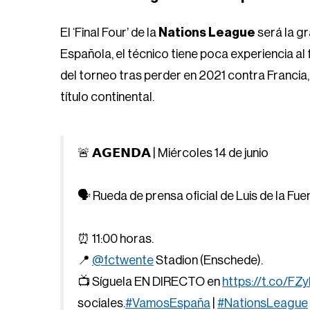
El ‘Final Four’ de la
Nations League
será la gr
Española, el técnico tiene poca experiencia al 
del torneo tras perder en 2021 contra Francia, s
título continental.
🚨 𝗔𝗚𝗘𝗡𝗗𝗔 | Miércoles 14 de junio
🗣️ Rueda de prensa oficial de Luis de la Fue
⏰ 11:00 horas.
📍
@fctwente
Stadion (Enschede).
📺 Síguela EN DIRECTO en
https://t.co/F
sociales.
#VamosEspaña
|
#NationsLeague