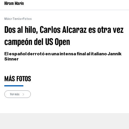
Hiram Marín
Más
>
Tenis
>
Fotos
Dos al hilo, Carlos Alcaraz es otra vez
campeón del US Open
El español derrotó en una intensa final al italiano Jannik
Sinner
MÁS FOTOS
Ver más