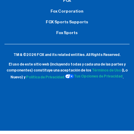
FOX
Fox Corporation
FOX Sports Supports
Fox Sports
TM & ©2026 FOX and its related entities.
All Rights Reserved.
El uso de este sitio web (incluyendo todas y cada una de las partes y
componentes) constituye una aceptación de
los
Términos de Uso
(Lo
Tus Opciones de Privacidad
Nuevo) y
Política de Privacidad.
.