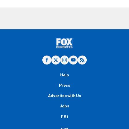
Help
Press
Advertise with Us
Jobs
FS1