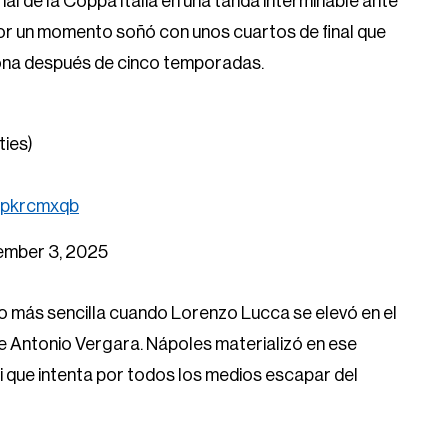
nal de la Coppa Italia en una tanda interminable ante
e por un momento soñó con unos cuartos de final que
na después de cinco temporadas.
ties)
Pqpkrcmxqb
mber 3, 2025
ho más sencilla cuando Lorenzo Lucca se elevó en el
e Antonio Vergara. Nápoles materializó en ese
 que intenta por todos los medios escapar del