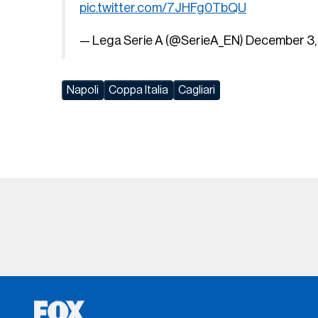
pic.twitter.com/7JHFg0TbQU
— Lega Serie A (@SerieA_EN)
December 3,
Napoli
Coppa Italia
Cagliari