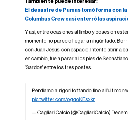
También te puede interesar:
El desastre de Pumas tomó forma con la 
Columbus Crew casi enterró las aspirac
Y así, entre ocasiones al limbo y posesión estér
momento no pareció llegar a ningún lado. Bor
con Juan Jesús, con espacio. Intentó abrir a b
en cambio, fue a parar a los pies de Sebastiano
‘Sardos’ entre los tres postes.
Perdiamo ai rigori lottando fino all’ultimo
pic.twitter.com/ogqoKEsxkr
— Cagliari Calcio (@CagliariCalcio)
Decemb