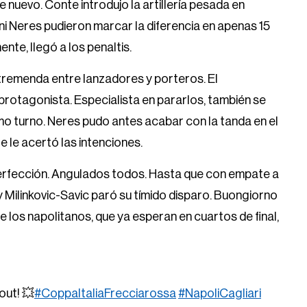
e nuevo. Conte introdujo la artillería pesada en
, ni Neres pudieron marcar la diferencia en apenas 15
ente, llegó a los penaltis.
tremenda entre lanzadores y porteros. El
rotagonista. Especialista en pararlos, también se
o turno. Neres pudo antes acabar con la tanda en el
le le acertó las intenciones.
 perfección. Angulados todos. Hasta que con empate a
 Milinkovic-Savic paró su tímido disparo. Buongiorno
los napolitanos, que ya esperan en cuartos de final,
out! 💥
#CoppaItaliaFrecciarossa
#NapoliCagliari