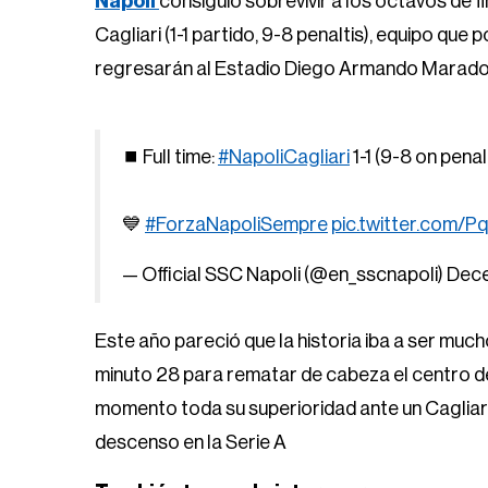
Napoli
consiguió sobrevivir a los octavos de fi
Cagliari (1-1 partido, 9-8 penaltis), equipo qu
regresarán al Estadio Diego Armando Marado
⏹️ Full time:
#NapoliCagliari
1-1 (9-8 on penal
💙
#ForzaNapoliSempre
pic.twitter.com/
— Official SSC Napoli (@en_sscnapoli)
Dece
Este año pareció que la historia iba a ser muc
minuto 28 para rematar de cabeza el centro d
momento toda su superioridad ante un Cagliari
descenso en la Serie A