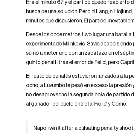
Era el minuto 67 y el partido quedó reabierto d
busca de una solución. Pero ni Lang, ni Hojlund
minutos que dispusieron. El partido, inevitablem
Desde los once metros tuvo lugar una batalla 
experimentado Milinkovic-Savic acabó siendo p
sumó a meter uno con un zapatazo en el séptim
quinto penalti tras el error de Felici, pero Capri
El resto de penaltis estuvieron lanzados a la
ocho, a Luvumbo le pesó en exceso la presión y
no desaprovechó la segunda bola de partido de 
al ganador del duelo entre la 'Fiore' y Como.
Napoli win it after a pulsating penalty shoot