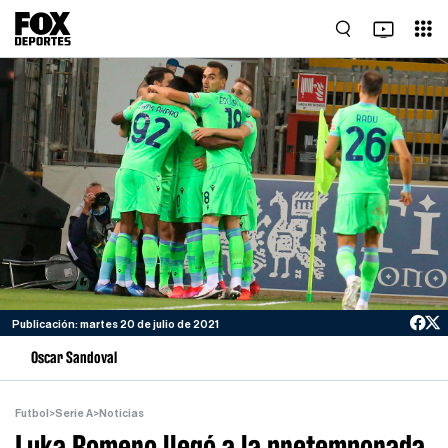
Publicación: martes 20 de julio de 2021
Oscar Sandoval
Futbol
>
Serie A
>
Noticias
Luka Romero llegó a la pretemporada