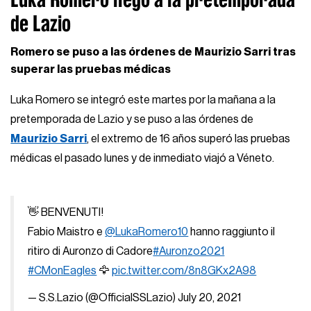
de Lazio
Romero se puso a las órdenes de Maurizio Sarri tras
superar las pruebas médicas
Luka Romero se integró este martes por la mañana a la
pretemporada de Lazio y se puso a las órdenes de
Maurizio Sarri
, el extremo de 16 años superó las pruebas
médicas el pasado lunes y de inmediato viajó a Véneto.
👋 BENVENUTI!
Fabio Maistro e
@LukaRomero10
hanno raggiunto il
ritiro di Auronzo di Cadore
#Auronzo2021
#CMonEagles
🦅
pic.twitter.com/8n8GKx2A98
— S.S.Lazio (@OfficialSSLazio)
July 20, 2021