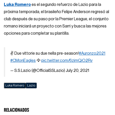
Luka Romero
es el segundo refuerzo de Lazio para la
próxima temporada, el brasileño Felipe Anderson regresó al
club después de su paso por la Premier League, el conjunto
romano iniciará un proyecto con Sarri y busca las mejores
opciones para completar su plantilla.
✌️ Due vittorie su due nella pre-season!
#Auronzo2021
#CMonEagles
🦅
pic.twitter.com/6zimQiO2Rv
— S.S.Lazio (@OfficialSSLazio)
July 20, 2021
Luka Romero
Lazio
RELACIONADOS