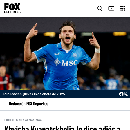
Publicación: jueves 16 de enero de 2025
Redacción FOX Deportes
Futbol
>
Serie A
>
Noticias
Khvicha Kvaratskhelia le dice adiós a