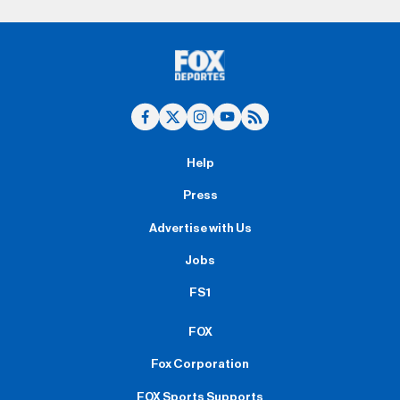
Help
Press
Advertise with Us
Jobs
FS1
FOX
Fox Corporation
FOX Sports Supports