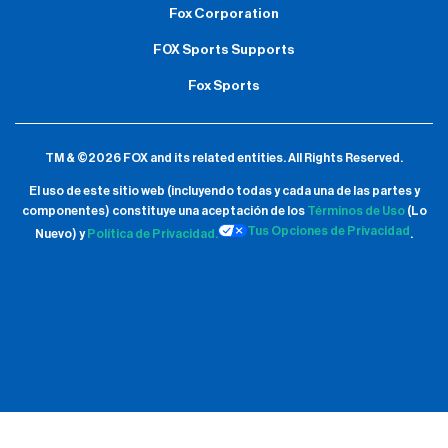
Fox Corporation
FOX Sports Supports
Fox Sports
TM & ©2026 FOX and its related entities.
All Rights Reserved.
El uso de este sitio web (incluyendo todas y cada una de las partes y
componentes) constituye una aceptación de
los
Términos de Uso
(Lo
Tus Opciones de Privacidad
Nuevo) y
Política de Privacidad.
.